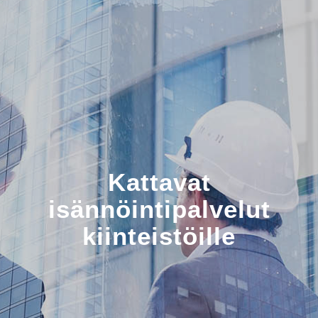
Kattavat
isännöintipalvelut
kiinteistöille